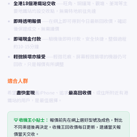
全港18個港鐵站交收
——旺角、銅鑼灣、觀塘、荃灣等主
要地鐵站均設交收點，無需特地前往先達
即時透明報價
——在網上即可得到今日最新回收價，確認
後保證成交，無需議價
即場現金付款
——驗機後即時付款，安全快捷，整個過程
約10-15分鐘
輕微損壞亦接受
——輕微花痕、屏幕輕微損壞的機器仍可
回收，只是報價有所調整
適合人群
希望
盡快套現
舊iPhone、追求
最高回收價
、或住所附近有港
鐵站的用戶，是最佳選擇。
💡 收機王小貼士：
報價前先在網上選好型號及成色，對比
不同渠道後再決定。收機王回收價每日更新，建議當天報
價當天交收。