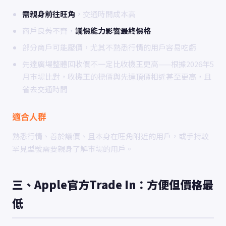
需親身前往旺角
，交通時間成本高
商戶良莠不齊，
議價能力影響最終價格
部分商戶可能壓價，尤其不熟悉行情的用戶容易吃虧
先達廣場整體回收價不一定比收機王更高——根據2026年5
月市場比對，收機王的標價與先達頂價相近甚至更高，且
省去交通時間
適合人群
熟悉行情、善於議價、且本身在旺角附近的用戶，或手持較
罕見型號需要親身了解市場的用戶。
三、Apple官方Trade In：方便但價格最
低