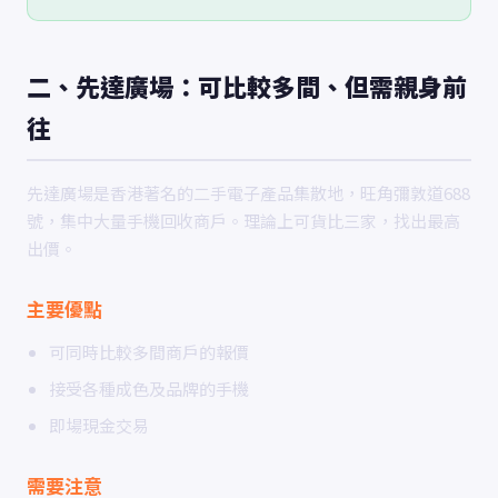
二、先達廣場：可比較多間、但需親身前
往
先達廣場是香港著名的二手電子產品集散地，旺角彌敦道688
號，集中大量手機回收商戶。理論上可貨比三家，找出最高
出價。
主要優點
可同時比較多間商戶的報價
接受各種成色及品牌的手機
即場現金交易
需要注意