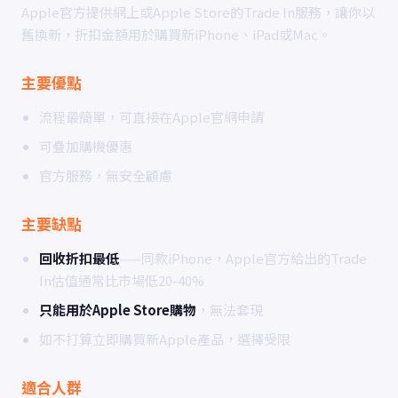
Apple官方提供網上或Apple Store的Trade In服務，讓你以
舊換新，折扣金額用於購買新iPhone、iPad或Mac。
主要優點
流程最簡單，可直接在Apple官網申請
可疊加購機優惠
官方服務，無安全顧慮
主要缺點
回收折扣最低
——同款iPhone，Apple官方給出的Trade
In估值通常比市場低20-40%
只能用於Apple Store購物
，無法套現
如不打算立即購買新Apple產品，選擇受限
適合人群