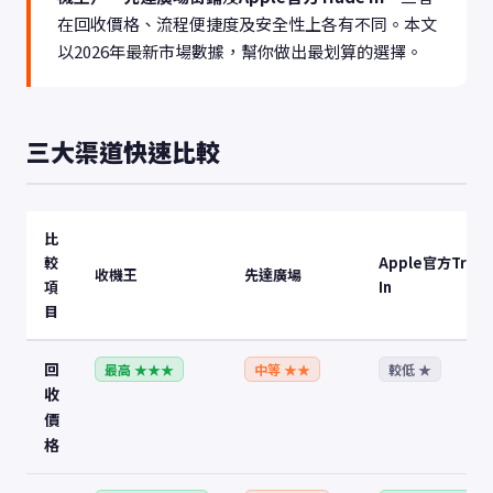
在回收價格、流程便捷度及安全性上各有不同。本文
以2026年最新市場數據，幫你做出最划算的選擇。
三大渠道快速比較
比
較
Apple官方Trad
收機王
先達廣場
項
In
目
回
最高 ★★★
中等 ★★
較低 ★
收
價
格