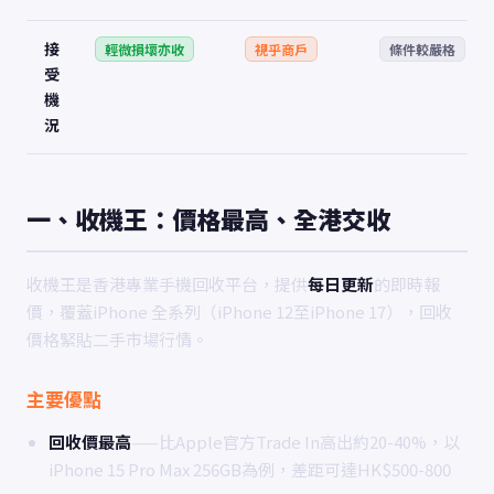
接
輕微損壞亦收
視乎商戶
條件較嚴格
受
機
況
一、收機王：價格最高、全港交收
收機王是香港專業手機回收平台，提供
每日更新
的即時報
價，覆蓋iPhone 全系列（iPhone 12至iPhone 17），回收
價格緊貼二手市場行情。
主要優點
回收價最高
——比Apple官方Trade In高出約20-40%，以
iPhone 15 Pro Max 256GB為例，差距可達HK$500-800