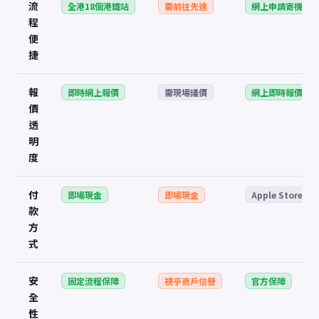
流
全港18個港鐵站
需前往先達
網上申請寄機
程
便
捷
報
即時網上報價
需現場議價
網上即時報價
價
透
明
度
付
即場現金
即場現金
Apple Store 折
款
方
式
安
固定流程保障
視乎商戶信譽
官方保障
全
性